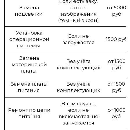
Если есть звку,
Замена
но нет
от 5000
подсветки
изображения
руб
(тёмный экран)
Установка
Если не
операционной
1500 руб
загружается
системы
Замена
Без учёта
от 1500
материнской
комплектующих
руб
платы
Замена платы
Без учёта
от 1500
питания
комплектующих
руб
В том случае,
Ремонт по цепи
если не
от 1000
питания
включается, не
руб
запускается