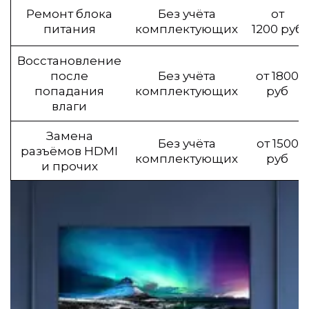
Ремонт блока
Без учёта
от
питания
комплектующих
1200 руб
Восстановление
после
Без учёта
от 1800
попадания
комплектующих
руб
влаги
Замена
Без учёта
от 1500
разъёмов HDMI
комплектующих
руб
и прочих