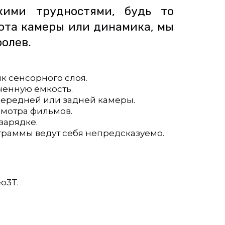
кими трудностями, будь то
бота камеры или динамика, мы
олев.
к сенсорного слоя.
иченную ёмкость.
 передней или задней камеры.
смотра фильмов.
зарядке.
ограммы ведут себя непредсказуемо.
o3T.