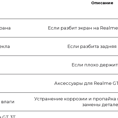
Описание
крана
Если разбит экран на Realme
екла
Если разбита задня
Если плохо держит
Аксессуары для Realme GT
Устранение коррозии и пропайка к
 влаги
замены детале
 GT 3T