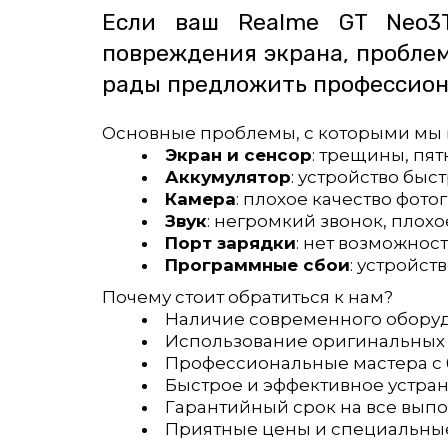
Если ваш Realme GT Neo3T
повреждения экрана, проблем
рады предложить профессиона
Основные проблемы, с которыми мы 
Экран и сенсор
: трещины, пя
Аккумулятор
: устройство быс
Камера
: плохое качество фот
Звук
: негромкий звонок, плох
Порт зарядки
: нет возможнос
Программные сбои
: устройст
Почему стоит обратиться к нам?
Наличие современного оборуд
Использование оригинальных 
Профессиональные мастера с 
Быстрое и эффективное устран
Гарантийный срок на все вып
Приятные цены и специальные