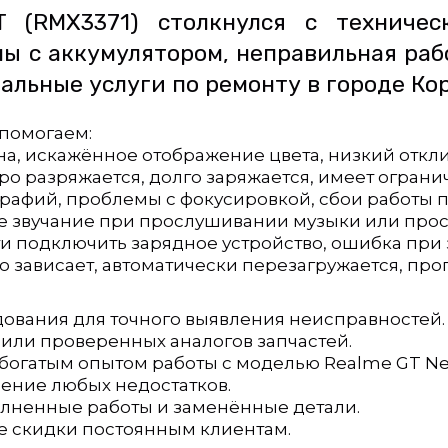
 (RMX3371) столкнулся с техничес
ы с аккумулятором, неправильная ра
льные услуги по ремонту в городе Кор
помогаем:
тна, искажённое отображение цвета, низкий откли
тро разряжается, долго заряжается, имеет огран
ографий, проблемы с фокусировкой, сбои работы
ое звучание при прослушивании музыки или про
ти подключить зарядное устройство, ошибка при 
во зависает, автоматически перезагружается, пр
ования для точного выявления неисправностей.
или проверенных аналогов запчастей.
богатым опытом работы с моделью Realme GT Ne
ение любых недостатков.
олненные работы и заменённые детали.
 скидки постоянным клиентам.