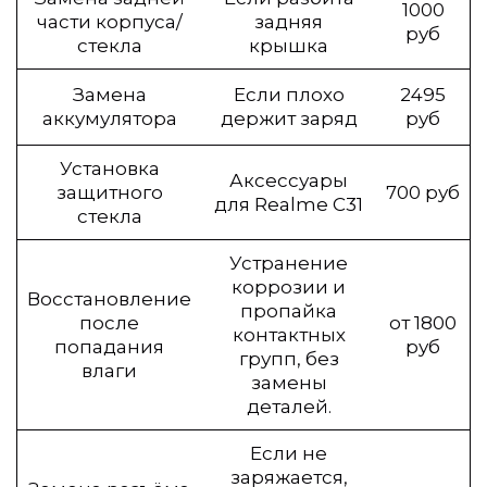
1000
части корпуса/
задняя
руб
стекла
крышка
Замена
Если плохо
2495
аккумулятора
держит заряд
руб
Установка
Аксессуары
защитного
700 руб
для Realme C31
стекла
Устранение
коррозии и
Восстановление
пропайка
после
от 1800
контактных
попадания
руб
групп, без
влаги
замены
деталей.
Если не
заряжается,