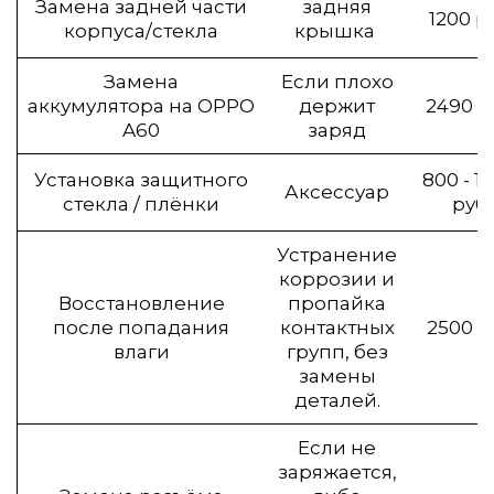
Замена задней части
задняя
1200 р
корпуса/стекла
крышка
Замена
Если плохо
аккумулятора на OPPO
держит
2490 р
A60
заряд
Установка защитного
800 - 1
Аксессуар
стекла / плёнки
руб
Устранение
коррозии и
Восстановление
пропайка
после попадания
контактных
2500 р
влаги
групп, без
замены
деталей.
Если не
заряжается,