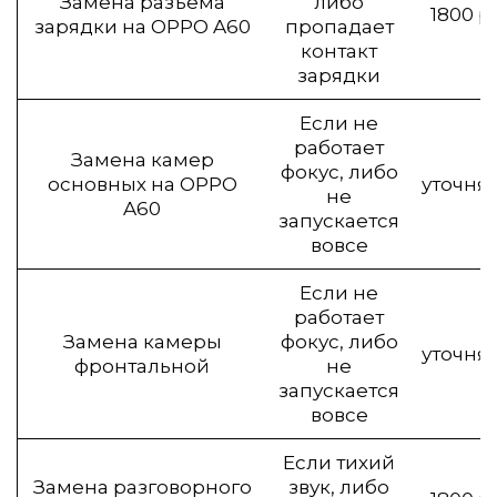
Замена разъёма
либо
1800 р
зарядки на OPPO A60
пропадает
контакт
зарядки
Если не
работает
Замена камер
фокус, либо
основных на OPPO
уточня
не
A60
запускается
вовсе
Если не
работает
Замена камеры
фокус, либо
уточня
фронтальной
не
запускается
вовсе
Если тихий
Замена разговорного
звук, либо