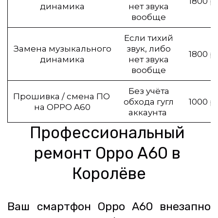
1800 р
динамика
нет звука
вообще
Если тихий
Замена музыкального
звук, либо
1800 р
динамика
нет звука
вообще
Без учёта
Прошивка / смена ПО
обхода гугл
1000 р
на OPPO A60
аккаунта
Профессиональный 
ремонт Oppo A60 в 
Королёве
Ваш смартфон Oppo A60 внезапно