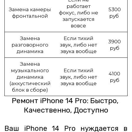
работает
Замена камеры
5300
фокус, либо не
фронтальной
руб
запускается
вовсе
Замена
Если тихий
3900
разговорного
звук, либо нет
руб
динамика
звука вообще
Замена
музыкального
Если тихий
4100
динамика
звук, либо нет
руб
(аккустический
звука вообще
блок в сборе)
Ремонт iPhone 14 Pro: Быстро, 
Качественно, Доступно
Ваш iPhone 14 Pro нуждается в